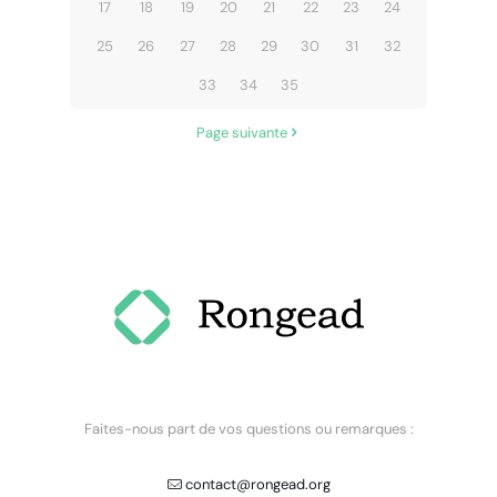
17
18
19
20
21
22
23
24
25
26
27
28
29
30
31
32
33
34
35
Page suivante
Faites-nous part de vos questions ou remarques :
contact@rongead.org