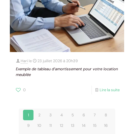
Hari
le
23 juillet 2026 à 20h39
Exemple de tableau d’amortissement pour votre location
meublée
0
Lire la suite
1
2
3
4
5
6
7
8
9
10
11
12
13
14
15
16