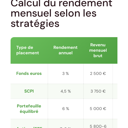
Calcul du rendement
mensuel selon les
stratégies
Revenu
Nive
Type de
Rendement
mensuel
d
placement
annuel
brut
risq
Trè
Fonds euros
3 %
2 500 €
faib
SCPI
4,5 %
3 750 €
Mod
Portefeuille
6 %
5 000 €
Moy
équilibré
5 800-6