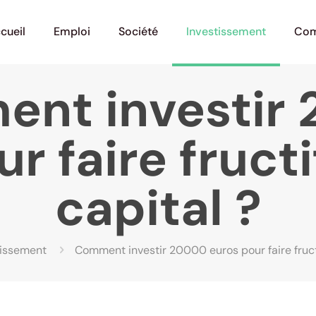
cueil
Emploi
Société
Investissement
Com
nt investir
r faire fructi
capital ?
tissement
Comment investir 20000 euros pour faire fructi