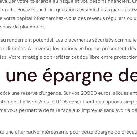
évaluer votre tolérance au risque et vos besoins financiers. U
etraite. Posez-vous trois questions essentielles : quand aur
 votre capital ? Recherchez-vous des revenus réguliers ou u
 choix de placement.
e au rendement potentiel. Les placements sécurisés comme les
ces limitées. À l’inverse, les actions en bourse présentent de
es. Votre stratégie doit refléter cet équilibre entre protecti
 une épargne de
 côté une réserve d’urgence. Sur vos 20000 euros, allouez e
tement. Le livret A ou le LDDS constituent des options simpl
me vous permettra de faire face aux imprévus sans avoir à d
e une alternative intéressante pour cette épargne de précauti