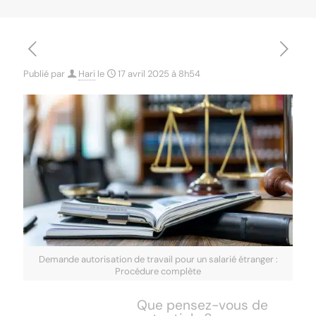
Publié par
Hari
le
17 avril 2025 à 8h54
Demande autorisation de travail pour un salarié étranger :
Procédure complète
Que pensez-vous de