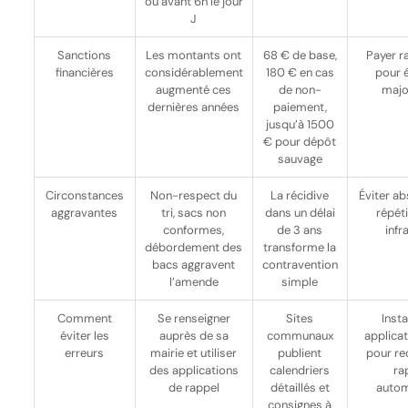
ou avant 6h le jour
J
Sanctions
Les montants ont
68 € de base,
Payer 
financières
considérablement
180 € en cas
pour é
augmenté ces
de non-
majo
dernières années
paiement,
jusqu’à 1500
€ pour dépôt
sauvage
Circonstances
Non-respect du
La récidive
Éviter a
aggravantes
tri, sacs non
dans un délai
répét
conformes,
de 3 ans
infr
débordement des
transforme la
bacs aggravent
contravention
l’amende
simple
Comment
Se renseigner
Sites
Insta
éviter les
auprès de sa
communaux
applica
erreurs
mairie et utiliser
publient
pour re
des applications
calendriers
ra
de rappel
détaillés et
autom
consignes à