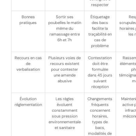
respecter
Bonnes
Sortir ses
Étiquetage
Res
pratiques
poubelles le matin
des bacs
scrupule
même du
facilite la
horaires 
ramassage entre
traçabilité en
les 
6h et 7h
cas de
problème
Recours en cas
Plusieurs voies de
Contestation
Rassem
de
recours existent
doit être
éléments
verbalisation
pour contester
formulée
ph
une amende
dans 45 jours
témoigna
abusive
suivant
m
réception
Évolution
Les règles
Changements
Mainteni
réglementation
évoluent
fréquents
active 
constamment
concernent
infrac
sous pression
horaires,
méconn
environnementale
types de
et sanitaire
bacs,
modalités de