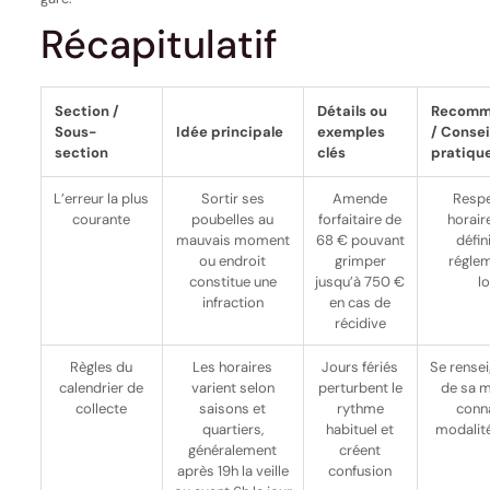
Récapitulatif
Section /
Détails ou
Recomm
Sous-
Idée principale
exemples
/ Consei
section
clés
pratiqu
L’erreur la plus
Sortir ses
Amende
Respe
courante
poubelles au
forfaitaire de
horair
mauvais moment
68 € pouvant
défin
ou endroit
grimper
régle
constitue une
jusqu’à 750 €
l
infraction
en cas de
récidive
Règles du
Les horaires
Jours fériés
Se rense
calendrier de
varient selon
perturbent le
de sa m
collecte
saisons et
rythme
conna
quartiers,
habituel et
modalit
généralement
créent
après 19h la veille
confusion