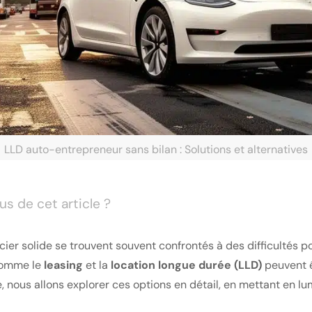
LLD auto-entrepreneur sans bilan : Solutions et alternatives
s de cet article ?
ier solide se trouvent souvent confrontés à des difficultés po
 comme le
leasing
et la
location longue durée (LLD)
peuvent ê
, nous allons explorer ces options en détail, en mettant en lu