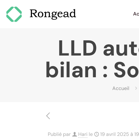
Ac
LLD aut
bilan : S
Accueil
Publié par
Hari
le
19 avril 2025 à 1