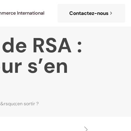
merce International
Contactez-nous
de RSA :
ur s’en
&rsquo;en sortir ?