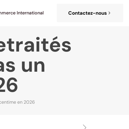
merce International
Contactez-nous
etraités
as un
26
n centime en 2026