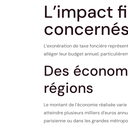
L’impact f
concerné
L’exonération de taxe foncière représen
alléger leur budget annuel, particulièr
Des économie
régions
Le montant de l’économie réalisée varie
atteindre plusieurs milliers d’euros ann
parisienne ou dans les grandes métropol