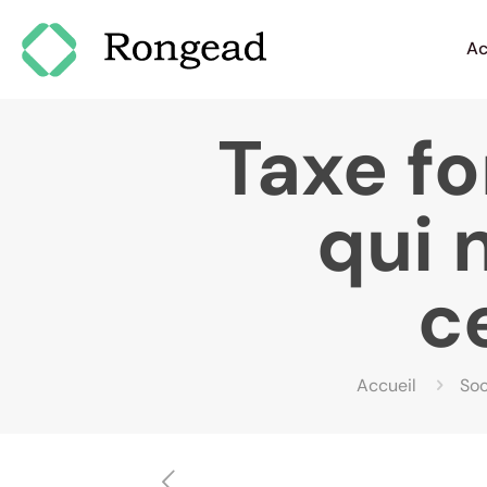
Ac
Taxe fo
qui 
c
Accueil
Soc