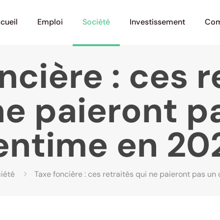
cueil
Emploi
Société
Investissement
Com
ncière : ces r
ne paieront p
entime en 20
iété
Taxe foncière : ces retraités qui ne paieront pas u