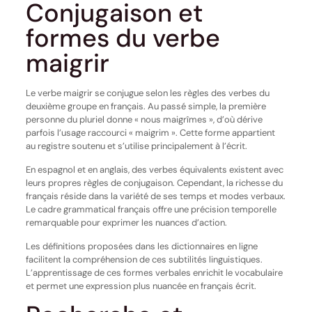
Conjugaison et
formes du verbe
maigrir
Le verbe maigrir se conjugue selon les règles des verbes du
deuxième groupe en français. Au passé simple, la première
personne du pluriel donne « nous maigrîmes », d’où dérive
parfois l’usage raccourci « maigrim ». Cette forme appartient
au registre soutenu et s’utilise principalement à l’écrit.
En espagnol et en anglais, des verbes équivalents existent avec
leurs propres règles de conjugaison. Cependant, la richesse du
français réside dans la variété de ses temps et modes verbaux.
Le cadre grammatical français offre une précision temporelle
remarquable pour exprimer les nuances d’action.
Les définitions proposées dans les dictionnaires en ligne
facilitent la compréhension de ces subtilités linguistiques.
L’apprentissage de ces formes verbales enrichit le vocabulaire
et permet une expression plus nuancée en français écrit.